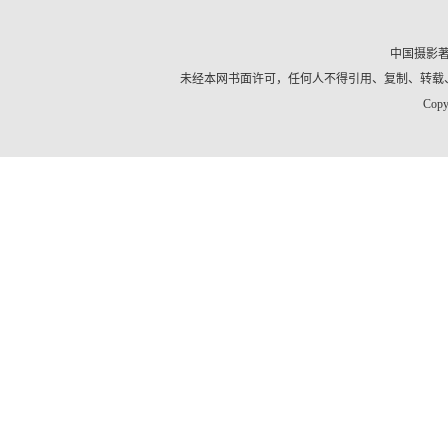
中国摄影
未经本网书面许可，任何人不得引用、复制、转载
Copy