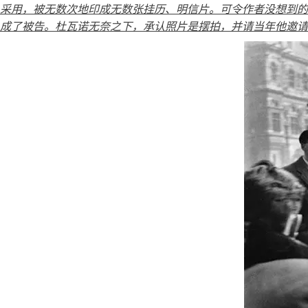
采用，被无数次地印成无数张挂历、明信片。可令作者没想到的
成了被告。杜瓦诺无奈之下，承认照片是摆拍，并请当年他邀请