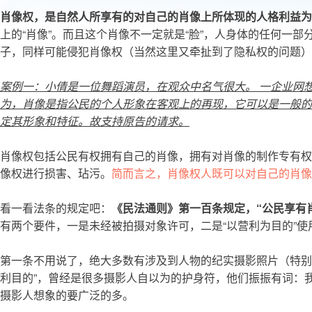
肖像权，是自然人所享有的对自己的肖像上所体现的人格利益为
上的“肖像”。而且这个肖像不一定就是“脸”，人身体的任何一
子，同样可能侵犯肖像权（当然这里又牵扯到了隐私权的问题）
案例一：小倩是一位舞蹈演员，在观众中名气很大。 一企业网
为，肖像是指公民的个人形象在客观上的再现，它可以是一般的
定其形象和特征。故支持原告的请求。
肖像权包括公民有权拥有自己的肖像，拥有对肖像的制作专有权
像权进行损害、玷污。
简而言之，肖像权人既可以对自己的肖像
看一看法条的规定吧：
《民法通则》第一百条规定，“公民享有
有两个要件，一是未经被拍摄对象许可，二是“以营利为目的”使
第一条不用说了，绝大多数有涉及到人物的纪实摄影照片（特别
利目的”，曾经是很多摄影人自以为的护身符，他们振振有词：我
摄影人想象的要广泛的多。