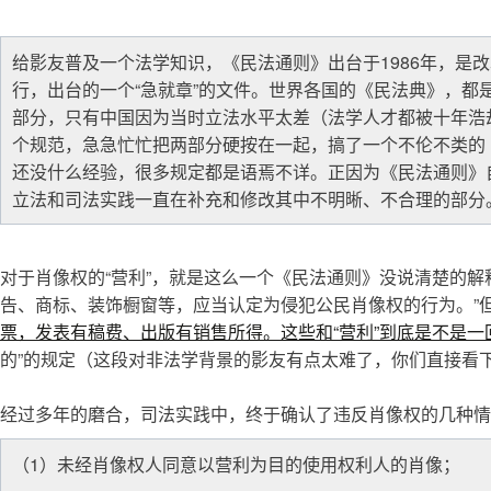
给影友普及一个法学知识，《民法通则》出台于1986年，是
行，出台的一个“急就章”的文件。世界各国的《民法典》，都
部分，只有中国因为当时立法水平太差（法学人才都被十年浩
个规范，急急忙忙把两部分硬按在一起，搞了一个不伦不类的
还没什么经验，很多规定都是语焉不详。正因为《民法通则》
立法和司法实践一直在补充和修改其中不明晰、不合理的部分
对于肖像权的“营利”，就是这么一个《民法通则》没说清楚的解
告、商标、装饰橱窗等，应当认定为侵犯公民肖像权的行为。”但
票，发表有稿费、出版有销售所得。这些和“营利”到底是不是一
的”的规定（这段对非法学背景的影友有点太难了，你们直接看
经过多年的磨合，司法实践中，终于确认了违反肖像权的几种情
（1）未经肖像权人同意以营利为目的使用权利人的肖像；