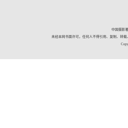
中国摄影
未经本网书面许可，任何人不得引用、复制、转载
Copy