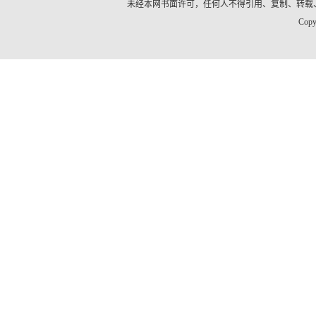
未经本网书面许可，任何人不得引用、复制、转载
Copy