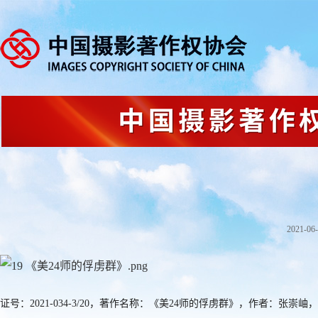
2021-06-
证号：2021-0
34
-3/20，著作名称：《美24师的俘虏群》，作者：
张崇岫
，