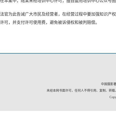
在本案中，陆某未经培训中心许可，擅自盗用培训中心公众号图
法官为此告诫广大市民及经营者，在经营过程中要加强知识产权
许可，并支付许可使用费，避免被诉侵权和被判赔偿。
中国摄影
未经本网书面许可，任何人不得引用、复制、转载
Copy