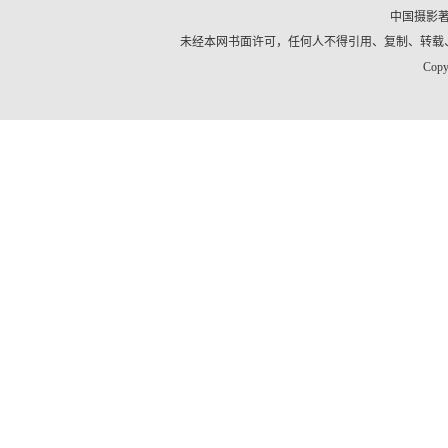
中国摄影
未经本网书面许可，任何人不得引用、复制、转载
Copy