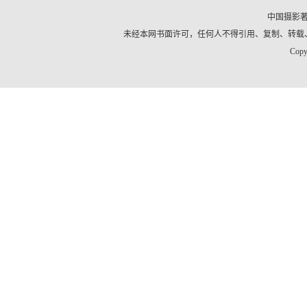
中国摄影
未经本网书面许可，任何人不得引用、复制、转载
Copy