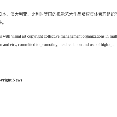
日本、澳大利亚、比利时等国的视觉艺术作品版权集体管理组织
荣。
 with visual art copyright collective management organizations in multi
 and etc., committed to promoting the circulation and use of high-qu
right News