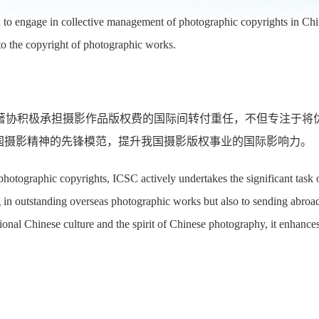
ed to engage in collective management of photographic copyrights in Chi
 to the copyright of photographic works.
著协积极承担摄影作品版权费的国际间转付重任，不但专注于将优
国摄影精神的先锋模范，提升我国摄影版权事业的国际影响力。
photographic copyrights, ICSC actively undertakes the significant task of 
 in outstanding overseas photographic works but also to sending abroad
ional Chinese culture and the spirit of Chinese photography, it enhances