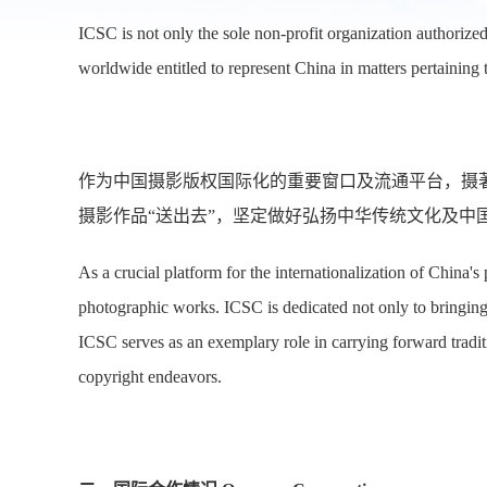
ICSC is not only the sole non-profit organization authoriz
worldwide entitled to represent China in matters pertaining
作为中国摄影版权国际化的重要窗口及流通平台，摄
摄影作品“送出去”，坚定做好弘扬中华传统文化及中
As a crucial platform for the internationalization of China's 
photographic works. ICSC is dedicated not only to bringing
ICSC serves as an exemplary role in carrying forward tradit
copyright endeavors.