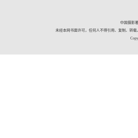
中国摄影
未经本网书面许可，任何人不得引用、复制、转载
Copy