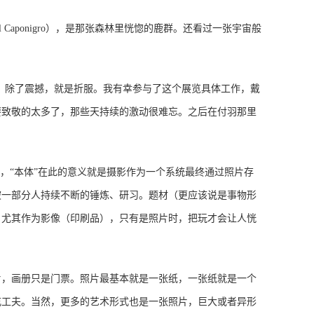
aponigro），是那张森林里恍惚的鹿群。还看过一张宇宙般
容。除了震撼，就是折服。我有幸参与了这个展览具体工作，戴
要致敬的太多了，那些天持续的激动很难忘。之后在付羽那里
，“本体”在此的意义就是摄影作为一个系统最终通过照片存
被一部分人持续不断的锤炼、研习。题材（更应该说是事物形
，尤其作为影像（印刷品），只有是照片时，把玩才会让人恍
片，画册只是门票。照片最基本就是一张纸，一张纸就是一个
吃工夫。当然，更多的艺术形式也是一张照片，巨大或者异形