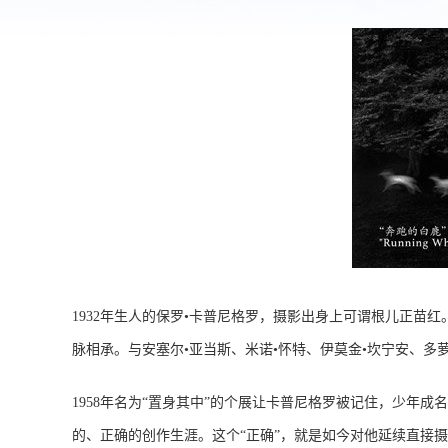
1932年生人的保罗•卡普尼格罗，摄影出身上可谓根儿正苗
脉相承。与安塞尔•亚当斯、米诺•怀特、伊莫金•坎宁安、
1958年名为“置身其中”的个展让卡普尼格罗被记住，少年
的、正确的创作生涯。这个“正确”，就是如今对他延续直接