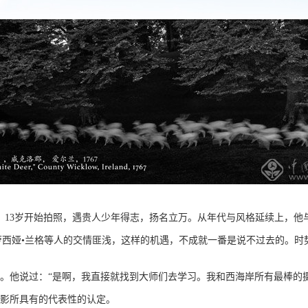
红。13岁开始拍照，遇贵人少年得志，扬名立万。从年代与风格延续上，他
多萝西娅•兰格等人的交情匪浅，这样的机遇，不成就一番是说不过去的。时
成名。他说过：“是啊，我直接就找到大师们去学习。我和西海岸所有最棒
摄影所具有的代表性的认定。