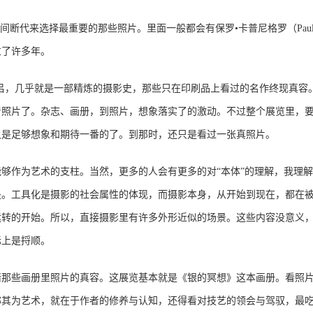
断代来选择最重要的那些照片。里面一般都会有保罗•卡普尼格罗（Paul C
过了许多年。
黄钟大吕，几乎就是一部精炼的摄影史，那些只在印刷品上看过的名作终现真
着照片了。杂志、画册，到照片，想象落实了的激动。不过整个展览里，
又是足够想象和期待一番的了。到那时，还只是看过一张真照片。
够作为艺术的支柱。当然，更多的人会有更多的对“本体”的理解，我理解
是。工具化是摄影的社会属性的体现，而摄影本身，从开始到现在，都在
运转的开始。所以，直接摄影里有许多外形近似的场景。这些内容没意义
际上是捋顺。
一睹那些画册里照片的真容。这展览基本就是《银的冥想》这本画册。看照
称其为艺术，就在于作者的修养与认知，还得看对技艺的领会与驾驭，最