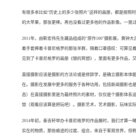
有很多本比如“历史上的多少张照片”这样的画册，都是按照时间
的大苹果，那张更棒。再也没看过更多他的作品影像。一晃
2011年，由靳宏伟先生藏品组成的“原作100”摄影展，
着手套捧着卡普尼格罗的那张羊群，隔着口罩感叹：可算见
见到了卡普尼格罗的画册《银的冥想》，里面有更多作品，
直接摄影应该是摄影的方法论或是修辞学，是确立摄影本体能
在。摄影在发展中更多的服务于各种功用，包括新闻摄影也
态）在直接摄影里是为最终照片的素材，仅仅是个摄影体系
惚（观看应该算是把玩吧）。摄影艺术，艺术摄影，玩味实
2014年初，泰吉轩举办卡普尼格罗的作品展时，我们才算
实在的物质，那些痕迹的过度、组合，来自于客观世界，但