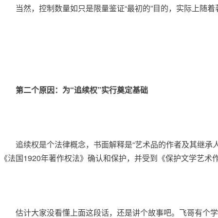
	当然，控制数量如只是限量鉴证“最初的”目的，实际上随
第二个原因：为“追续权”实行奠定基础
	追续权是个法律概念，书面解释是“艺术品的作者及其继承人从其作品的公开拍卖或经由一个商人出卖其作品的价金中，提取一定比例的金额的权利。” 该制度最早由
《法国1920年著作权法》确认和保护，并受到《保护文学艺术
	估计大家没看懂上面这段话，还是讲个故事吧。飞哥有个学生，本行是画家，前几年没名气的时候，为了交房租把自己最得意的作品2000块卖给画廊。最近这小子名