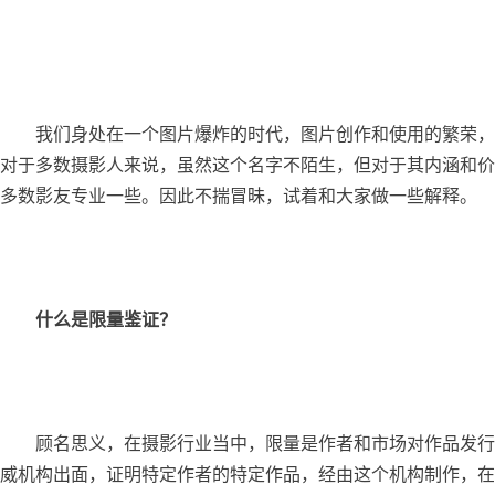
	我们身处在一个图片爆炸的时代，图片创作和使用的繁荣，也必然带来图片权利形态和维权形式的发展，近年来兴起的“限量鉴证”就是其中一种新的形式。遗憾的是，
对于多数摄影人来说，虽然这个名字不陌生，但对于其内涵和价
多数影友专业一些。因此不揣冒昧，试着和大家做一些解释。
什么是限量鉴证？
	顾名思义，在摄影行业当中，限量是作者和市场对作品发行数量的控制，而鉴证，则是权威机构对“限量”这件事情的审查和证明。结合起来说，“限量鉴证”，就是由权
威机构出面，证明特定作者的特定作品，经由这个机构制作，在