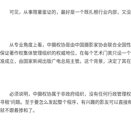
	可见，从事限量鉴证的，最好是一个既扎根行业内部，又
	从专业角度上看，中摄权协是由中国摄影家协会联合全国性摄影团体和著名摄影家发起，“出身”就在摄影界，这样就保证了足够的专业性。而从权威性上看，国家为了
保证著作权集体管理组织的权威地位，在每个艺术门类只设一个
准成立，由国家新闻出版广电总局主管。这个背景，决定了其在
	必须说明，中摄权协属于非政府组织，没有任何行政管理权和强制权。摄影人需要对自己的作品进行限量鉴证，是要由本人发起的，这样也避免了有些人担心的“权力
寻租”问题。至于要怎么发起整个程序，有兴趣的影友可以直接
就不跟着掺和了。