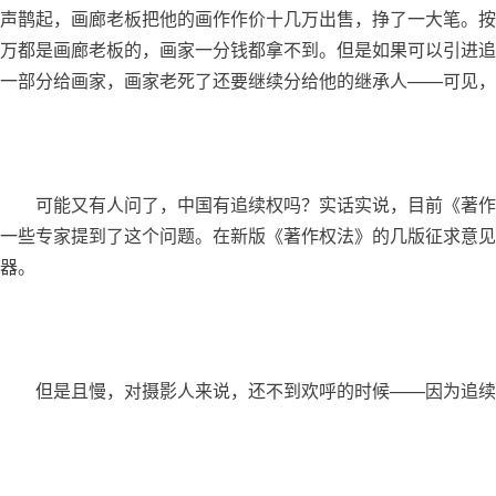
声鹊起，画廊老板把他的画作作价十几万出售，挣了一大笔。按
万都是画廊老板的，画家一分钱都拿不到。但是如果可以引进追
一部分给画家，画家老死了还要继续分给他的继承人——可见，
	可能又有人问了，中国有追续权吗？实话实说，目前《著作权法》还没有规定（我那可怜的学生最后还是一分钱没拿着）。不过在《著作权法》修订的过程中，已经有
一些专家提到了这个问题。在新版《著作权法》的几版征求意见
器。
	但是且慢，对摄影人来说，还不到欢呼的时候——因为追