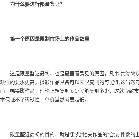
为什么要进行限量鉴证？
第一个原因是限制市场上的作品数量
	这是限量鉴证最初、也是最显而易见的原因。凡事讲究“物以稀为贵”，什么商品都是多了就不值钱。艺术品交易和收藏带有一定投资性质，具有保值的要求，因此对稀
缺性的要求更高。摄影作品具备可以无限复制的可能性,这当然
而一幅摄影作品，理论上想复制多少就能复制多少，这就导致市
本保证不了稀缺性，单价当然就要走低。
	限量鉴证最初的目的，就是“封死”相关作品的“合法”件数的上限，只有这上限之内的作品可以商业流转，超出的就有可能是违背作者意志的违法作品，不能进入市场。