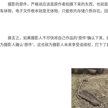
	摄影的原件，严格说应该是原作者拍摄下来的东西，也就是胶片或者原始数据文件。但这两者实际上都很难进行艺术品交易。胶片完全不具备审美的功能，但好歹还是
有体物，电子文件根本就是无体物，只能依托存储介质存在。因
	换言之，如果摄影人不尽快将自己作品的“原件”确认下来，即使将来《著作权法》规定了追续权，摄影人也无从享受。而限量鉴证的又一个作用，就是以鉴证的形式，
为摄影人确认“原件”，这也就为摄影人未来享受追续权，打下了