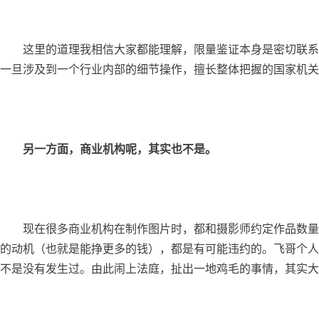
	这里的道理我相信大家都能理解，限量鉴证本身是密切联系市场的事物，机关从体制上并不适合直接经手。这里不但有避免权力寻租和保证工作效率的考虑，也是因为
一旦涉及到一个行业内部的细节操作，擅长整体把握的国家机关
另一方面，商业机构呢，其实也不是。
	现在很多商业机构在制作图片时，都和摄影师约定作品数量的限制，但请读者们了解，这一限量，双方都是出于商业目的（也就是为了挣钱）。任何一方只要有经济上
的动机（也就是能挣更多的钱），都是有可能违约的。飞哥个人
不是没有发生过。由此闹上法庭，扯出一地鸡毛的事情，其实大