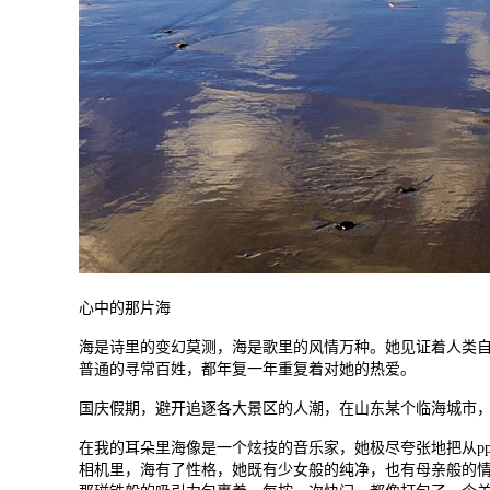
心中的那片海
海是诗里的变幻莫测，海是歌里的风情万种。她见证着人类
普通的寻常百姓，都年复一年重复着对她的热爱。
国庆假期，避开追逐各大景区的人潮，在山东某个临海城市
在我的耳朵里海像是一个炫技的音乐家，她极尽夸张地把从p
相机里，海有了性格，她既有少女般的纯净，也有母亲般的