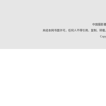
中国摄影
未经本网书面许可，任何人不得引用、复制、转载
Copy