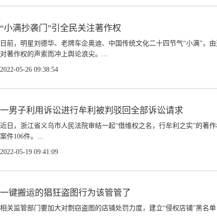
“小满抄袭门”引全民关注著作权
日前，明星刘德华、老牌车企奥迪、中国传统文化二十四节气“小满”，
对著作权的声索而冲上舆论浪尖。...
2022-05-26 09:38:54
一男子利用诉讼进行牟利被判驳回全部诉讼请求
近日，浙江省义乌市人民法院审结一起“借维权之名，行牟利之实”的著
案件106件。...
2022-05-19 09:41:09
一键搬运的猖狂盗图行为该管管了
相关监管部门要加大对剽窃盗图的店铺处罚力度，建立“侵权店铺”黑名单，