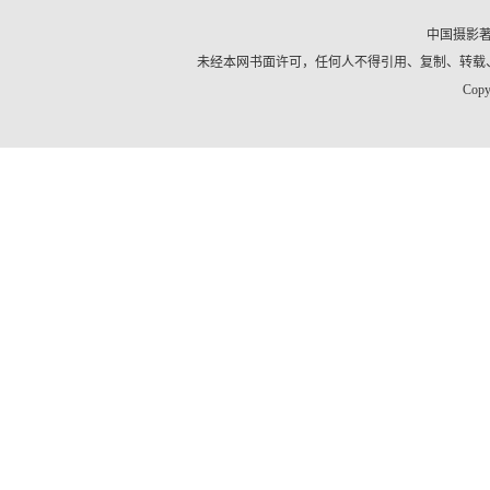
中国摄影
未经本网书面许可，任何人不得引用、复制、转载
Copy