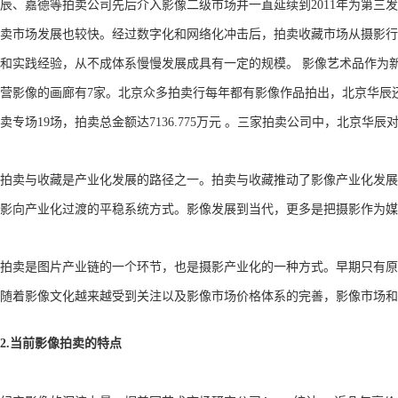
辰、嘉德等拍卖公司先后介入影像二级市场并一直延续到2011年为第
卖市场发展也较快。经过数字化和网络化冲击后，拍卖收藏市场从摄影行
和实践经验，从不成体系慢慢发展成具有一定的规模。 影像艺术品作为
营影像的画廊有7家。北京众多拍卖行每年都有影像作品拍出，北京华辰还专
卖专场19场，拍卖总金额达7136.775万元 。三家拍卖公司中，北京
拍卖与收藏是产业化发展的路径之一。拍卖与收藏推动了影像产业化发展
影向产业化过渡的平稳系统方式。影像发展到当代，更多是把摄影作为媒
拍卖是图片产业链的一个环节，也是摄影产业化的一种方式。早期只有原
随着影像文化越来越受到关注以及影像市场价格体系的完善，影像市场和
2.当前影像拍卖的特点