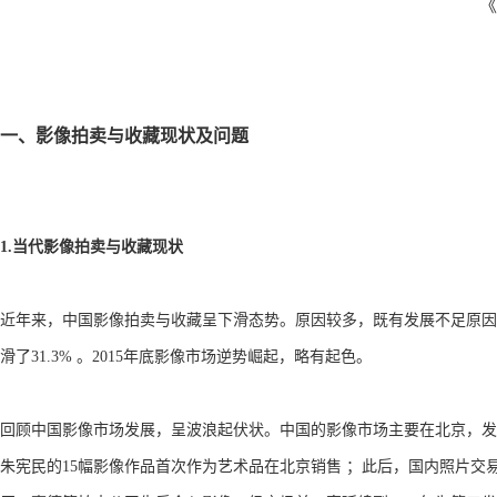
《
一、影像拍卖与收藏现状及问题
1.当代影像拍卖与收藏现状
近年来，中国影像拍卖与收藏呈下滑态势。原因较多，既有发展不足原因，
滑了31.3% 。2015年底影像市场逆势崛起，略有起色。
回顾中国影像市场发展，呈波浪起伏状。中国的影像市场主要在北京，发端
朱宪民的15幅影像作品首次作为艺术品在北京销售 ；此后，国内照片交