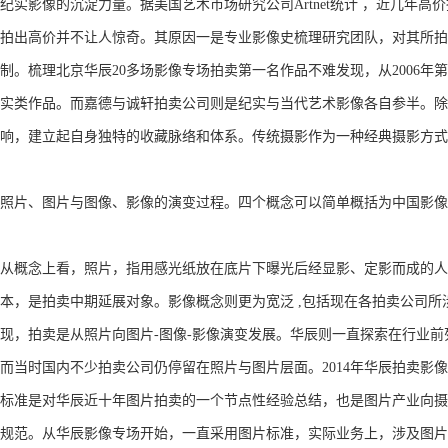
纪实影像的沉淀力量。据美国艺术市场研究公司Artnet统计 ，近几年高价
拍出高价并不让人惊奇。其原因一是专业影像史梳理研究团队，对其所拍
制。梳理北京华辰20多场影像专场拍卖第一名作品不难发现，从2006年第
实类作品。而嘉德与诚轩拍卖公司则是纪实与当代艺术影像各自参半。除
响，建立起自身独特的收藏脉络和体系。传统摄影作为一种经典摄影方式
照片、图片与图像、影像的演变过程。四个概念可以简单概括为中国影像
从概念上看，照片，指用感光纸放在底片下曝光后经显影、定影而成的人
本，是拍卖中期延展对象。影像概念则更为宽泛 ,包括现在各拍卖公司
现，拍卖是从照片向图片-图像-影像演变发展。华辰则一直探索在行业前
而当时国内不少拍卖公司仍停留在照片与图片层面。2014年华辰拍卖
标准是对华辰近十年图片拍卖的一个节点性经验总结，也是图片产业向摄
规范。从华辰影像专场开始，一直采用图片标准，实际业务上，涉及图片